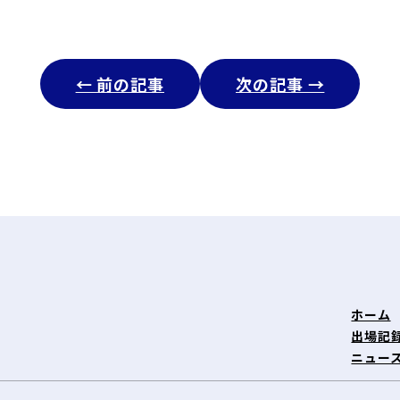
← 前の記事
次の記事 →
ホーム
出場記
ニュー