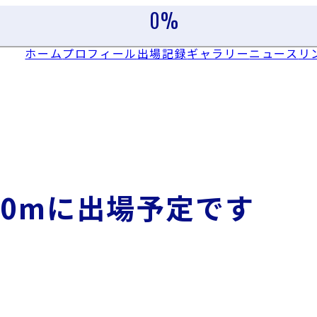
0
%
ホーム
プロフィール
出場記録
ギャラリー
ニュース
リ
100mに出場予定です
。