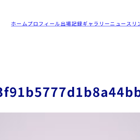
ホーム
プロフィール
出場記録
ギャラリー
ニュース
リ
3f91b5777d1b8a44b