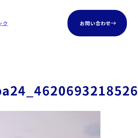
ンク
お問い合わせ
ba24_462069321852